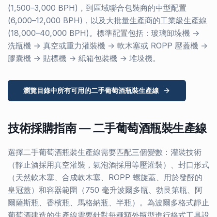
(1,500–3,000 BPH)，到區域聯合包裝商的中型配置
(6,000–12,000 BPH)，以及大批量生產商的工業級生產線
(18,000–40,000 BPH)。標準配置包括：玻璃卸垛機 →
洗瓶機 → 真空或重力灌裝機 → 軟木塞或 ROPP 壓蓋機 →
膠囊機 → 貼標機 → 紙箱包裝機 → 堆垛機。
瀏覽目錄中所有可用的二手葡萄酒瓶裝生產線
技術採購指南 — 二手葡萄酒瓶裝生產線
選擇二手葡萄酒瓶裝生產線需要匹配三個變數：灌裝技術
（靜止酒採用真空灌裝，氣泡酒採用等壓灌裝）、封口形式
（天然軟木塞、合成軟木塞、ROPP 螺旋蓋、用於發酵的
皇冠蓋）和容器範圍（750 毫升波爾多瓶、勃艮第瓶、阿
爾薩斯瓶、香檳瓶、馬格納瓶、半瓶）。為波爾多格式靜止
葡萄酒建造的生產線需要針對每種額外瓶型進行格式工具設