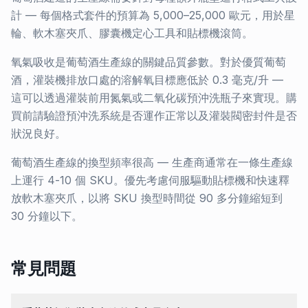
計 — 每個格式套件的預算為 5,000–25,000 歐元，用於星
輪、軟木塞夾爪、膠囊機定心工具和貼標機滾筒。
氧氣吸收是葡萄酒生產線的關鍵品質參數。對於優質葡萄
酒，灌裝機排放口處的溶解氧目標應低於 0.3 毫克/升 —
這可以透過灌裝前用氮氣或二氧化碳預沖洗瓶子來實現。購
買前請驗證預沖洗系統是否運作正常以及灌裝閥密封件是否
狀況良好。
葡萄酒生產線的換型頻率很高 — 生產商通常在一條生產線
上運行 4-10 個 SKU。優先考慮伺服驅動貼標機和快速釋
放軟木塞夾爪，以將 SKU 換型時間從 90 多分鐘縮短到
30 分鐘以下。
常見問題