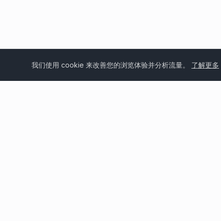
我们使用 cookie 来改善您的浏览体验并分析流量。
了解更多
46年以上经验
全
包括制造和安装
欧洲 