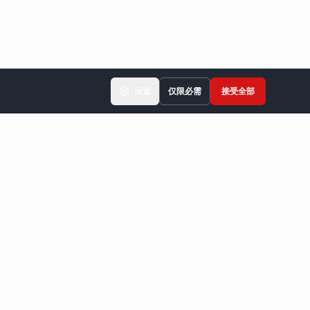
设置
仅限必需
接受全部
24小时响应
保证快速报价