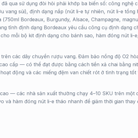
đã qua sử dụng đòi hỏi phải khớp ba biến số: công nghệ ch
vang sủi), định dạng nắp (nút li-e tự nhiên, nút li-e tổng
ứa (750ml Bordeaux, Burgundy, Alsace, Champagne, magnu
ang tĩnh định dạng Bordeaux yêu cầu công cụ định dạng c
cho mỗi bộ kit định dạng cho bánh sao, hàm đóng nút li-e
g trên các dây chuyền rượu vang. Đảm bảo nồng độ O2 hòa 
 cao cấp — có thể đạt được bằng cách tiền xả chai bằng ni
 hoạt động và các miếng đệm van chiết rót ở tình trạng tốt
g cao — các nhà sản xuất thường chạy 4–10 SKU trên một 
o và hàm đóng nút li-e tháo nhanh để giảm thời gian thay