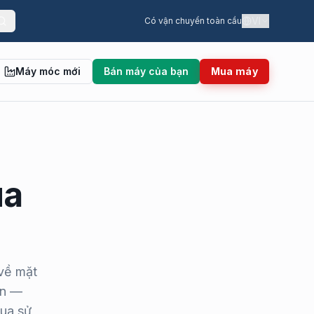
VI
Có vận chuyển toàn cầu
Máy móc mới
Bán máy của bạn
Mua máy
ua
 về mặt
ín —
qua sử