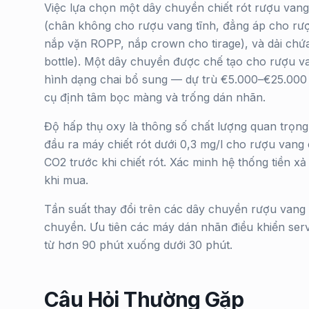
Việc lựa chọn một dây chuyền chiết rót rượu vang 
(chân không cho rượu vang tĩnh, đẳng áp cho rượu 
nắp vặn ROPP, nắp crown cho tirage), và dải ch
bottle). Một dây chuyền được chế tạo cho rượu v
hình dạng chai bổ sung — dự trù €5.000–€25.000 
cụ định tâm bọc màng và trống dán nhãn.
Độ hấp thụ oxy là thông số chất lượng quan trọn
đầu ra máy chiết rót dưới 0,3 mg/l cho rượu vang
CO2 trước khi chiết rót. Xác minh hệ thống tiền xả
khi mua.
Tần suất thay đổi trên các dây chuyền rượu van
chuyền. Ưu tiên các máy dán nhãn điều khiển serv
từ hơn 90 phút xuống dưới 30 phút.
Câu Hỏi Thường Gặp