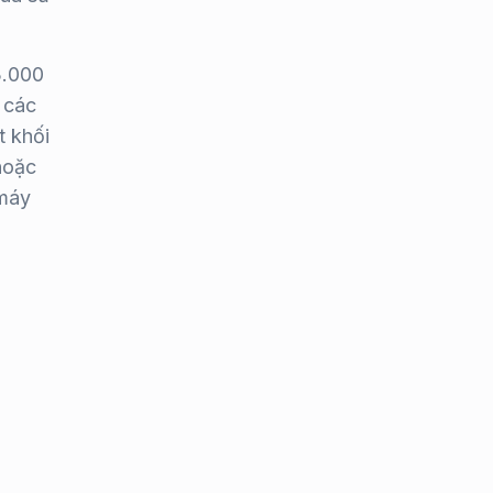
3.000
 các
t khối
hoặc
máy
u