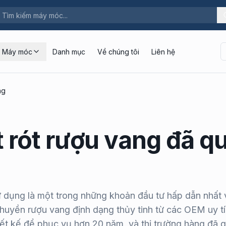
Máy móc
Danh mục
Về chúng tôi
Liên hệ
ng
 rót rượu vang đã q
ử dụng là một trong những khoản đầu tư hấp dẫn nhất
huyền rượu vang định dạng thủy tinh từ các OEM uy t
iết kế để phục vụ hơn 20 năm, và thị trường hàng đã 