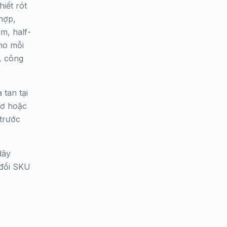
iết rót
 hợp,
m, half-
ho mỗi
, công
tan tại
tơ hoặc
 trước
dây
 đổi SKU