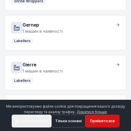
Shrink Wrappers
Gernep
1
машин в наявності
Labellers
Gierre
1
машин в наявності
Labellers
GAI – Bertolaso
Ми використовуємо файли cookie для покращення вашого досвіду
1
машин в наявності
перегляду та аналізу трафіку.
Дізнатися більше
Bottling Lines
Налаштування
Тільки основні
Прийняти все