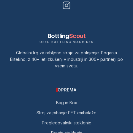
Bottling
Scout
USED BOTTLING MACHINES
Globalni trg za rabljene stroje za polnjenje. Poganja
Elitekno, z 46+ let izkušenj v industriji in 300+ partnerji po
vsem svetu.
OPREMA
Bag in Box
Stroj za pihanje PET embalaže
Pregledovalniki steklenic
Pranje steklenic