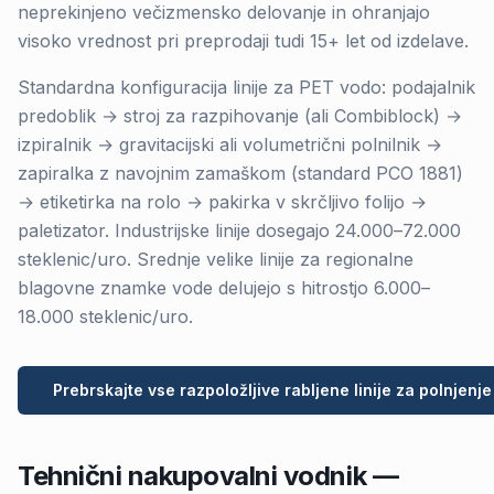
neprekinjeno večizmensko delovanje in ohranjajo
visoko vrednost pri preprodaji tudi 15+ let od izdelave.
Standardna konfiguracija linije za PET vodo: podajalnik
predoblik → stroj za razpihovanje (ali Combiblock) →
izpiralnik → gravitacijski ali volumetrični polnilnik →
zapiralka z navojnim zamaškom (standard PCO 1881)
→ etiketirka na rolo → pakirka v skrčljivo folijo →
paletizator. Industrijske linije dosegajo 24.000–72.000
steklenic/uro. Srednje velike linije za regionalne
blagovne znamke vode delujejo s hitrostjo 6.000–
18.000 steklenic/uro.
Prebrskajte vse razpoložljive rabljene linije za polnjenj
Tehnični nakupovalni vodnik —