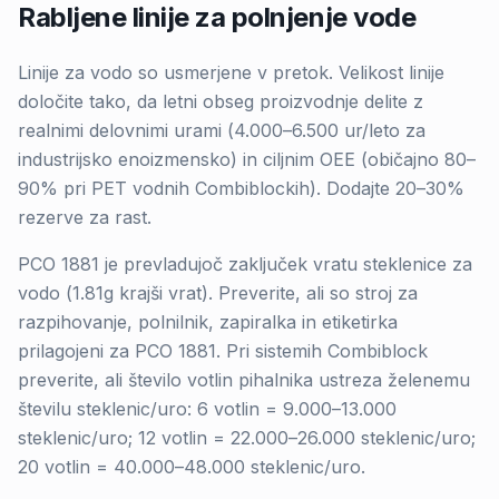
Rabljene linije za polnjenje vode
Linije za vodo so usmerjene v pretok. Velikost linije
določite tako, da letni obseg proizvodnje delite z
realnimi delovnimi urami (4.000–6.500 ur/leto za
industrijsko enoizmensko) in ciljnim OEE (običajno 80–
90% pri PET vodnih Combiblockih). Dodajte 20–30%
rezerve za rast.
PCO 1881 je prevladujoč zaključek vratu steklenice za
vodo (1.81g krajši vrat). Preverite, ali so stroj za
razpihovanje, polnilnik, zapiralka in etiketirka
prilagojeni za PCO 1881. Pri sistemih Combiblock
preverite, ali število votlin pihalnika ustreza želenemu
številu steklenic/uro: 6 votlin = 9.000–13.000
steklenic/uro; 12 votlin = 22.000–26.000 steklenic/uro;
20 votlin = 40.000–48.000 steklenic/uro.