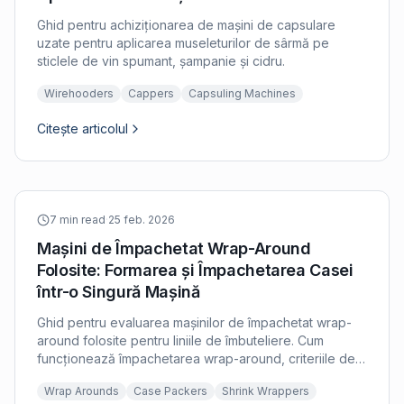
Ghid pentru achiziționarea de mașini de capsulare
uzate pentru aplicarea museleturilor de sârmă pe
sticlele de vin spumant, șampanie și cidru.
Wirehooders
Cappers
Capsuling Machines
Citește articolul
7 min read
·
25 feb. 2026
Mașini de Împachetat Wrap-Around
Folosite: Formarea și Împachetarea Casei
într-o Singură Mașină
Ghid pentru evaluarea mașinilor de împachetat wrap-
around folosite pentru liniile de îmbuteliere. Cum
funcționează împachetarea wrap-around, criteriile de
inspecție și comparația cu mașinile de tip top-load.
Wrap Arounds
Case Packers
Shrink Wrappers