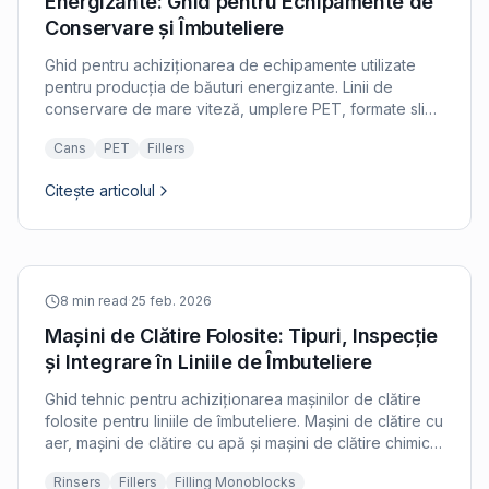
Energizante: Ghid pentru Echipamente de
Conservare și Îmbuteliere
Ghid pentru achiziționarea de echipamente utilizate
pentru producția de băuturi energizante. Linii de
conservare de mare viteză, umplere PET, formate slim
can și configurare de linie pentru băuturi energizante și
Cans
PET
Fillers
funcționale.
Citește articolul
8 min read
·
25 feb. 2026
Mașini de Clătire Folosite: Tipuri, Inspecție
și Integrare în Liniile de Îmbuteliere
Ghid tehnic pentru achiziționarea mașinilor de clătire
folosite pentru liniile de îmbuteliere. Mașini de clătire cu
aer, mașini de clătire cu apă și mașini de clătire chimică
comparate cu criteriile de inspecție.
Rinsers
Fillers
Filling Monoblocks