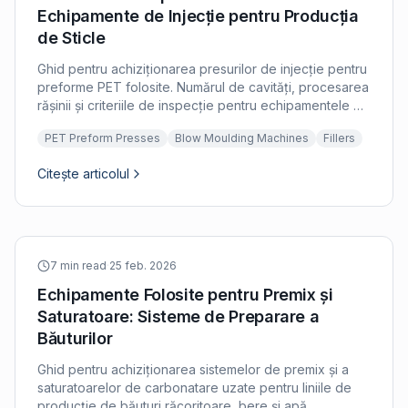
Echipamente de Injecție pentru Producția
de Sticle
Ghid pentru achiziționarea presurilor de injecție pentru
preforme PET folosite. Numărul de cavități, procesarea
rășinii și criteriile de inspecție pentru echipamentele de
producție a preformelor.
PET Preform Presses
Blow Moulding Machines
Fillers
Citește articolul
7 min read
·
25 feb. 2026
Echipamente Folosite pentru Premix și
Saturatoare: Sisteme de Preparare a
Băuturilor
Ghid pentru achiziționarea sistemelor de premix și a
saturatoarelor de carbonatare uzate pentru liniile de
producție de băuturi răcoritoare, bere și apă