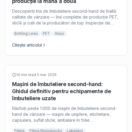
producție la mâna a doua
Descoperiți linii de îmbuteliere second-hand de înaltă
calitate de vânzare — linii complete de producție PET,
sticlă și cutii de la producători de top. Inspecție de
experți, transport mondial și răspuns în 24 de ore.
Bottling Lines
PET
Glass
Citește articolul
14 min read
·
5 mar. 2026
Mașini de îmbuteliere second-hand:
Ghidul definitiv pentru echipamente de
îmbuteliere uzate
Răsfoiți peste 1.000 de mașini de îmbuteliere second-
hand de vânzare — mașini de umplere, etichetare,
capsulare, suflat sticle, ambalare în folie
termocontractibilă și paleți de la producători de top.
Fillers
Filling Monoblocks
Labellers
Inspecție de specialitate și livrare la nivel mondial.