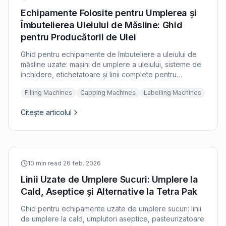
Echipamente Folosite pentru Umplerea și
Îmbutelierea Uleiului de Măsline: Ghid
pentru Producătorii de Ulei
Ghid pentru echipamente de îmbuteliere a uleiului de
măsline uzate: mașini de umplere a uleiului, sisteme de
închidere, etichetatoare și linii complete pentru
producătorii de ulei de măsline. Criterii de evaluare
Filling Machines
Capping Machines
Labelling Machines
pentru umplerea lichidelor vâscoase.
Citește articolul
10 min read
·
26 feb. 2026
Linii Uzate de Umplere Sucuri: Umplere la
Cald, Aseptice și Alternative la Tetra Pak
Ghid pentru echipamente uzate de umplere sucuri: linii
de umplere la cald, umplutori aseptice, pasteurizatoare