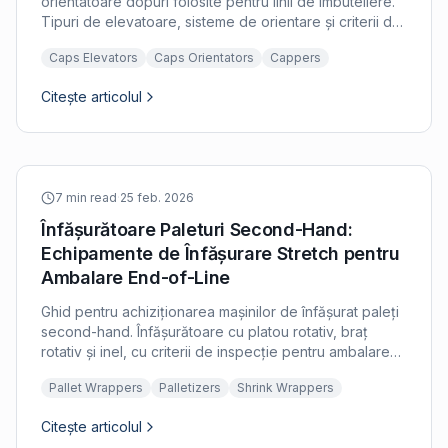
orientatoare dopuri folosite pentru linii de îmbuteliere.
Tipuri de elevatoare, sisteme de orientare și criterii de
inspecție pentru manipularea închiderilor.
Caps Elevators
Caps Orientators
Cappers
Citește articolul
7 min read
·
25 feb. 2026
Înfășurătoare Paleturi Second-Hand:
Echipamente de Înfășurare Stretch pentru
Ambalare End-of-Line
Ghid pentru achiziționarea mașinilor de înfășurat paleți
second-hand. Înfășurătoare cu platou rotativ, braț
rotativ și inel, cu criterii de inspecție pentru ambalarea
end-of-line în liniile de îmbuteliere.
Pallet Wrappers
Palletizers
Shrink Wrappers
Citește articolul