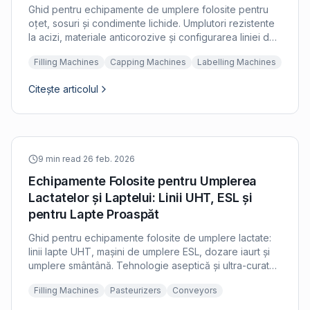
Ghid pentru echipamente de umplere folosite pentru
oțet, sosuri și condimente lichide. Umplutori rezistente
la acizi, materiale anticorozive și configurarea liniei de
îmbuteliere pentru produse cu acid acetic.
Filling Machines
Capping Machines
Labelling Machines
Citește articolul
9 min read
·
26 feb. 2026
Echipamente Folosite pentru Umplerea
Lactatelor și Laptelui: Linii UHT, ESL și
pentru Lapte Proaspăt
Ghid pentru echipamente folosite de umplere lactate:
linii lapte UHT, mașini de umplere ESL, dozare iaurt și
umplere smântână. Tehnologie aseptică și ultra-curată
pentru producătorii de lapte și lactate.
Filling Machines
Pasteurizers
Conveyors