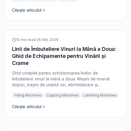
Citește articolul
10 min read
·
26 feb. 2026
Linii de Îmbuteliere Vinuri la Mână a Doua:
Ghid de Echipamente pentru Vinării și
Crame
Ghid complet pentru achiziționarea liniilor de
îmbuteliere vinuri la mână a doua. Mașini de inserat
dopuri, mașini de umplut vin, etichetatoare și
aplicatoare de capsule pentru vinării. Criterii de
Filling Machines
Capping Machines
Labelling Machines
evaluare pentru echipamente de îmbuteliere vinuri
second-hand.
Citește articolul