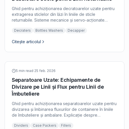
Ghid pentru achiziționarea decratoarelor uzate pentru
extragerea sticlelor din lăzi în liniile de sticle
returnabile. Sisteme mecanice și servo-acționate
explicate.
Decraters
Bottles Washers
Decapper
Citește articolul
5 min read
·
25 feb. 2026
Separatoare Uzate: Echipamente de
Divizare pe Linii și Flux pentru Linii de
Îmbuteliere
Ghid pentru achiziționarea separatoarelor uzate pentru
divizarea și îmbinarea fluxurilor de containere în liniile
de îmbuteliere și ambalare. Explicație despre
separatoarele pe linii și separatoarele de flux masic.
Dividers
Case Packers
Fillers