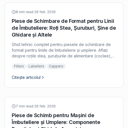
8 min read
·
26 feb. 2026
Piese de Schimbare de Format pentru Linii
de Îmbuteliere: Roți Stea, Șuruburi, Șine de
Ghidare și Altele
Ghid tehnic complet pentru piesele de schimbare de
format pentru liniile de îmbuteliere și umplere. Aflați
despre roțile stea, șuruburile de alimentare (coclee),
șinele de ghidare, cleștii și componentele de
Fillers
Labellers
Cappers
manipulare a gâtului necesare pentru comutarea între
formate de sticle.
Citește articolul
7 min read
·
26 feb. 2026
Piese de Schimb pentru Mașini de
Îmbuteliere și Umplere: Componente