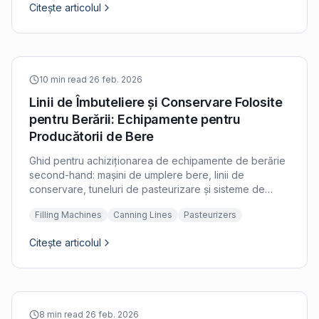
Citește articolul
10 min read
·
26 feb. 2026
Linii de Îmbuteliere și Conservare Folosite
pentru Berării: Echipamente pentru
Producătorii de Bere
Ghid pentru achiziționarea de echipamente de berărie
second-hand: mașini de umplere bere, linii de
conservare, tuneluri de pasteurizare și sisteme de
îmbuteliere în butoaie (kegging). Evaluare esențială
Filling Machines
Canning Lines
Pasteurizers
pentru berăriile artizanale și producătorii de bere.
Citește articolul
8 min read
·
26 feb. 2026