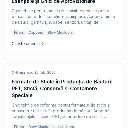
Esențiale și Ghid de Aprovizionare
Ghid tehnic pentru piese de schimb esențiale pentru
echipamente de îmbuteliere și umplere. Acoperă piese
de uzură, garnituri, supape, senzori, unități de
acționare și componente de întreținere pentru mașini
Fillers
Cappers
Blow Moulders
de umplere, mașini de închidere, mașini de etichetare
și mașini de termoformare prin suflare.
Citește articolul
9 min read
·
26 feb. 2026
Formate de Sticle în Producția de Băuturi:
PET, Sticlă, Conservă și Containere
Speciale
Ghid tehnic de referință pentru formatele de sticle și
containere utilizate în producția de băuturi. Acoperă
specificațiile sticlelor PET, standardele de sticlă,
formatele de conserve, finisajele gâtului și impactul
Fillers
Blow Moulders
Labellers
acestora asupra configurării liniei de umplere.