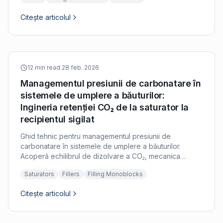
Citește articolul
12 min read
·
28 feb. 2026
Managementul presiunii de carbonatare în
sistemele de umplere a băuturilor:
Ingineria retenției CO₂ de la saturator la
recipientul sigilat
Ghid tehnic pentru managementul presiunii de
carbonatare în sistemele de umplere a băuturilor.
Acoperă echilibrul de dizolvare a CO₂, mecanica
umplerii sub contra-presiune, prevenirea spumei și
Saturators
Fillers
Filling Monoblocks
strategiile de retenție de la evacuarea saturatorului
până la sigilarea finală.
Citește articolul