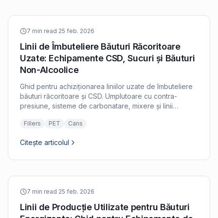
7 min read
·
25 feb. 2026
Linii de Îmbuteliere Băuturi Răcoritoare
Uzate: Echipamente CSD, Sucuri și Băuturi
Non-Alcoolice
Ghid pentru achiziționarea liniilor uzate de îmbuteliere
băuturi răcoritoare și CSD. Umplutoare cu contra-
presiune, sisteme de carbonatare, mixere și linii
complete pentru băuturi carbogazoase și
Fillers
PET
Cans
necarbogazoase.
Citește articolul
7 min read
·
25 feb. 2026
Linii de Producție Utilizate pentru Băuturi