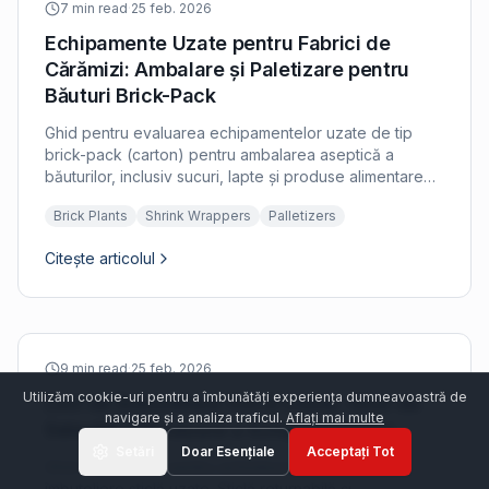
7 min read
·
25 feb. 2026
Echipamente Uzate pentru Fabrici de
Cărămizi: Ambalare și Paletizare pentru
Băuturi Brick-Pack
Ghid pentru evaluarea echipamentelor uzate de tip
brick-pack (carton) pentru ambalarea aseptică a
băuturilor, inclusiv sucuri, lapte și produse alimentare
lichide.
Brick Plants
Shrink Wrappers
Palletizers
Citește articolul
9 min read
·
25 feb. 2026
Utilizăm cookie-uri pentru a îmbunătăți experiența dumneavoastră de
Linii de Îmbuteliere Sticlă Uzate: Ghid de
navigare și a analiza traficul.
Aflați mai multe
Selecție și Evaluare a Echipamentelor
Setări
Doar Esențiale
Acceptați Tot
Ghid cuprinzător pentru achiziționarea liniilor de
îmbuteliere sticlă uzate. Sticlă returnabilă și