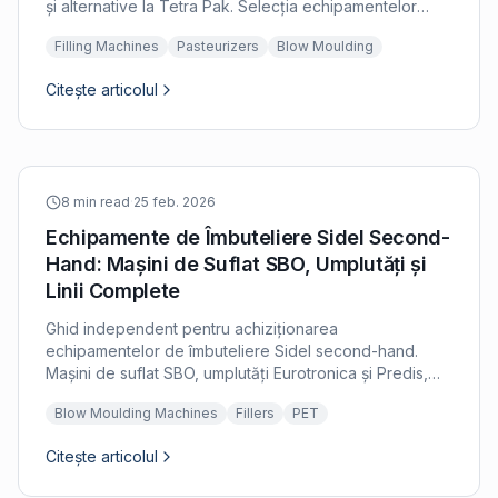
și alternative la Tetra Pak. Selecția echipamentelor
pentru producătorii de suc de fructe, nectar și
Filling Machines
Pasteurizers
Blow Moulding
smoothie.
Citește articolul
8 min read
·
25 feb. 2026
Echipamente de Îmbuteliere Sidel Second-
Hand: Mașini de Suflat SBO, Umplutăți și
Linii Complete
Ghid independent pentru achiziționarea
echipamentelor de îmbuteliere Sidel second-hand.
Mașini de suflat SBO, umplutăți Eurotronica și Predis,
sisteme integrate Combi și evaluarea platformei Sidel
Blow Moulding Machines
Fillers
PET
Matrix.
Citește articolul