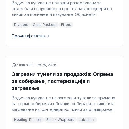
Водич за купување половни разделувачи за
поделба и спојување на проток на контејнери во
линии за полнење и пакување. Објаснети
разделувачи на ленти и разделувачи на масовен
Dividers
Case Packers
Fillers
проток.
Прочитај статија
7 min read
·
Feb 25, 2026
Загреани тунели за продажба: Опрема
за собирање, пастеризација и
загревање
Водич за купување на загреани тунели за примена
на термособирачки обвивки, собирање етикети и
загревање на контејнери во линии за флаширање.
Heating Tunnels
Shrink Wrappers
Labellers