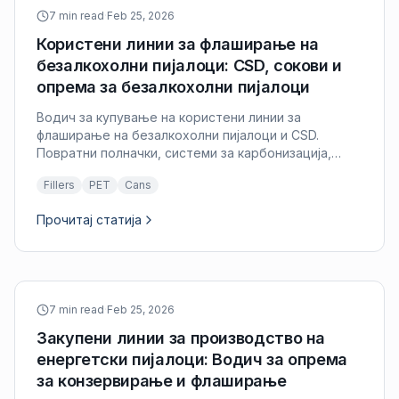
7 min read
·
Feb 25, 2026
Користени линии за флаширање на
безалкохолни пијалоци: CSD, сокови и
опрема за безалкохолни пијалоци
Водич за купување на користени линии за
флаширање на безалкохолни пијалоци и CSD.
Повратни полначки, системи за карбонизација,
миксери и комплетни линии за газирани и мирни
Fillers
PET
Cans
пијалоци.
Прочитај статија
7 min read
·
Feb 25, 2026
Закупени линии за производство на
енергетски пијалоци: Водич за опрема
за конзервирање и флаширање