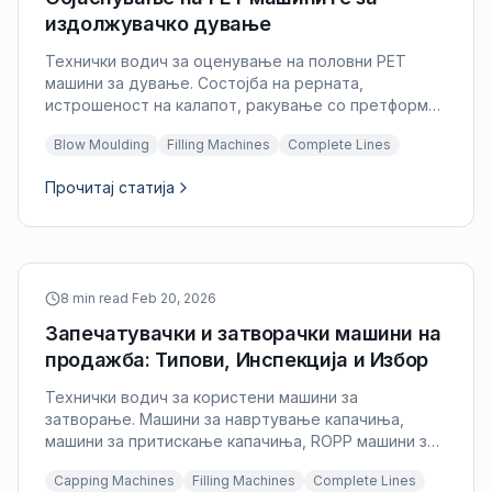
издолжувачко дување
Технички водич за оценување на половни PET
машини за дување. Состојба на рерната,
истрошеност на калапот, ракување со претформа,
и оценка на енергетската ефикасност.
Blow Moulding
Filling Machines
Complete Lines
Прочитај статија
8 min read
·
Feb 20, 2026
Запечатувачки и затворачки машини на
продажба: Типови, Инспекција и Избор
Технички водич за користени машини за
затворање. Машини за навртување капачиња,
машини за притискање капачиња, ROPP машини за
затворање и вметнување плута. Критериуми за
Capping Machines
Filling Machines
Complete Lines
евалуација и вообичаени проблеми.