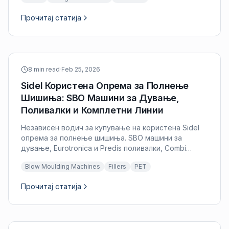
целиот свет.
Прочитај статија
8 min read
·
Feb 25, 2026
Sidel Користена Опрема за Полнење
Шишиња: SBO Машини за Дување,
Поливалки и Комплетни Линии
Независен водич за купување на користена Sidel
опрема за полнење шишиња. SBO машини за
дување, Eurotronica и Predis поливалки, Combi
интегрирани системи и евалуација на платформата
Blow Moulding Machines
Fillers
PET
Sidel Matrix.
Прочитај статија