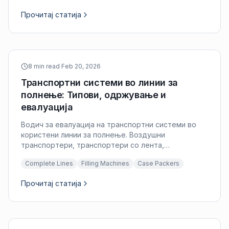
Прочитај статија
8 min read
·
Feb 20, 2026
Транспортни системи во линии за
полнење: Типови, одржување и
евалуација
Водич за евалуација на транспортни системи во
користени линии за полнење. Воздушни
транспортери, транспортери со лента,
транспортери со мат-топ и системи за
Complete Lines
Filling Machines
Case Packers
акумулација. Истрошеност на синџирот, состојба
на погонот и интеграција.
Прочитај статија