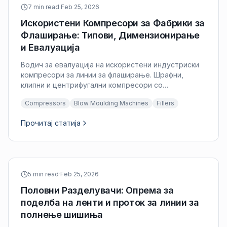
7 min read
·
Feb 25, 2026
Искористени Компресори за Фабрики за
Флаширање: Типови, Димензионирање
и Евалуација
Водич за евалуација на искористени индустриски
компресори за линии за флаширање. Шрафни,
клипни и центрифугални компресори со
критериуми за димензионирање и инспекција.
Compressors
Blow Moulding Machines
Fillers
Прочитај статија
5 min read
·
Feb 25, 2026
Половни Разделувачи: Опрема за
поделба на ленти и проток за линии за
полнење шишиња