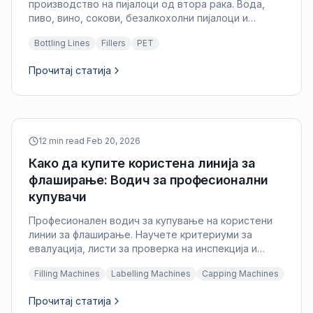
производство на пијалоци од втора рака. Вода,
пиво, вино, сокови, безалкохолни пијалоци и
специјални пијалоци. Конфигурација на линијата,
Bottling Lines
Fillers
PET
избор на опрема и евалуација.
Прочитај статија
12 min read
·
Feb 20, 2026
Како да купите користена линија за
флаширање: Водич за професионални
купувачи
Професионален водич за купување на користени
линии за флаширање. Научете критериуми за
евалуација, листи за проверка на инспекција и
разгледувања за интеграција за користена опрема
Filling Machines
Labelling Machines
Capping Machines
за производство на пијалоци.
Прочитај статија