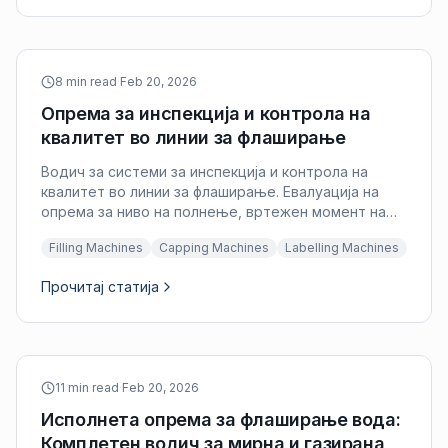
8 min read
·
Feb 20, 2026
Опрема за инспекција и контрола на
квалитет во линии за флаширање
Водич за системи за инспекција и контрола на
квалитет во линии за флаширање. Евалуација на
опрема за ниво на полнење, вртежен момент на
капачето, присуство на етикета и детекција на
Filling Machines
Capping Machines
Labelling Machines
истекување.
Прочитај статија
11 min read
·
Feb 20, 2026
Исполнета опрема за флаширање вода:
Комплетен водич за мирна и газирана