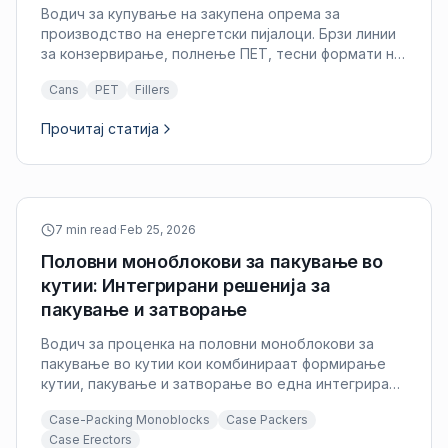
Водич за купување на закупена опрема за
производство на енергетски пијалоци. Брзи линии
за конзервирање, полнење ПЕТ, тесни формати на
лименки и конфигурација на линија за енергетски и
Cans
PET
Fillers
функционални пијалоци.
Прочитај статија
7 min read
·
Feb 25, 2026
Половни моноблокови за пакување во
кутии: Интегрирани решенија за
пакување и затворање
Водич за проценка на половни моноблокови за
пакување во кутии кои комбинираат формирање
кутии, пакување и затворање во една интегрирана
единица.
Case-Packing Monoblocks
Case Packers
Case Erectors