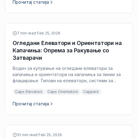
Прочитај статија
7 min read
·
Feb 25, 2026
Огледани Елеватори и Ориентатори на
Капачиња: Опрема за Ракување со
Затварачи
Водич за купување на огледани елеватори за
капачиња и ориентатори на капачиња за линии за
флаширање. Типови на елеватори, системи за
ориентација и критериуми за инспекција за
Caps Elevators
Caps Orientators
Cappers
ракување со затварачи.
Прочитај статија
10 min read
·
Feb 25, 2026