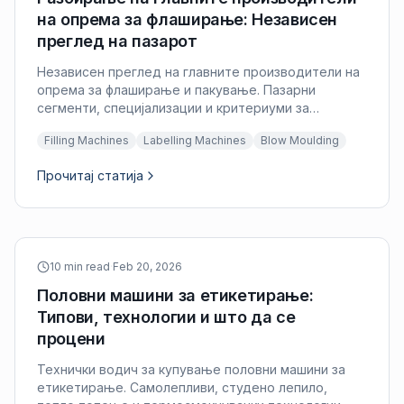
на опрема за флаширање: Независен
преглед на пазарот
Независен преглед на главните производители на
опрема за флаширање и пакување. Пазарни
сегменти, специјализации и критериуми за
евалуација за купувачи на половни машини.
Filling Machines
Labelling Machines
Blow Moulding
Прочитај статија
10 min read
·
Feb 20, 2026
Половни машини за етикетирање:
Типови, технологии и што да се
процени
Технички водич за купување половни машини за
етикетирање. Самолепливи, студено лепило,