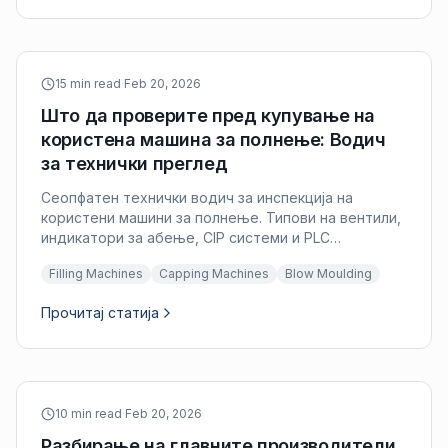
15 min read
·
Feb 20, 2026
Што да проверите пред купување на
користена машина за полнење: Водич
за технички преглед
Сеопфатен технички водич за инспекција на
користени машини за полнење. Типови на вентили,
индикатори за абење, CIP системи и PLC
евалуација за машини за полнење од втор рака.
Filling Machines
Capping Machines
Blow Moulding
Прочитај статија
10 min read
·
Feb 20, 2026
Разбирање на главните производители