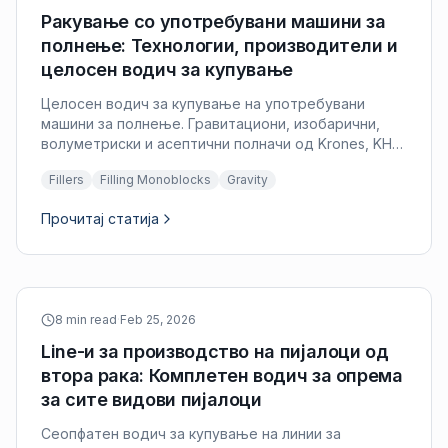
Ракување со употребувани машини за
полнење: Технологии, производители и
целосен водич за купување
Целосен водич за купување на употребувани
машини за полнење. Гравитациони, изобарични,
волуметриски и асептични полначи од Krones, KHS,
Sidel, GEA и други производители. Компарација и
Fillers
Filling Monoblocks
Gravity
евалуација на технологијата.
Прочитај статија
8 min read
·
Feb 25, 2026
Line-и за производство на пијалоци од
втора рака: Комплетен водич за опрема
за сите видови пијалоци
Сеопфатен водич за купување на линии за