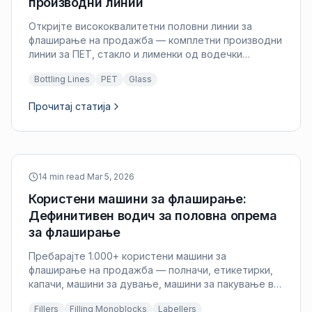
производни линии
Откријте висококвалитетни половни линии за
флаширање на продажба — комплетни производни
линии за ПЕТ, стакло и лименки од водечки
производители. Експертска инспекција, испорака
Bottling Lines
PET
Glass
низ целиот свет и одговор за 24 часа.
Прочитај статија
14 min read
·
Mar 5, 2026
Користени машини за флаширање:
Дефинитивен водич за половна опрема
за флаширање
Пребарајте 1.000+ користени машини за
флаширање на продажба — полначи, етикетирки,
капачи, машини за дување, машини за пакување во
термофолија и палетизатори од врвни
Fillers
Filling Monoblocks
Labellers
производители. Стручна инспекција и испорака низ