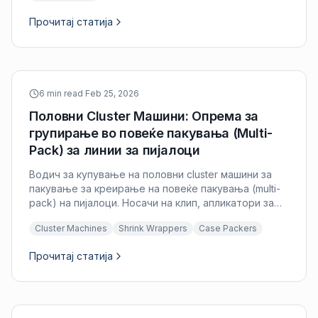
Прочитај статија
6 min read
·
Feb 25, 2026
Половни Cluster Машини: Опрема за
групирање во повеќе пакувања (Multi-
Pack) за линии за пијалоци
Водич за купување на половни cluster машини за
пакување за креирање на повеќе пакувања (multi-
pack) на пијалоци. Носачи на клип, апликатори за
рачки и shrink multi-pack-ови.
Cluster Machines
Shrink Wrappers
Case Packers
Прочитај статија