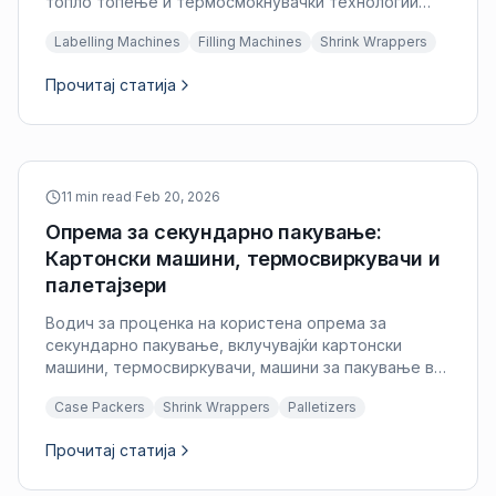
топло топење и термосмокнувачки технологии
споредени со критериумите за инспекција.
Labelling Machines
Filling Machines
Shrink Wrappers
Прочитај статија
11 min read
·
Feb 20, 2026
Опрема за секундарно пакување:
Картонски машини, термосвиркувачи и
палетајзери
Водич за проценка на користена опрема за
секундарно пакување, вклучувајќи картонски
машини, термосвиркувачи, машини за пакување во
послужавници и палетајзери за линии за
Case Packers
Shrink Wrappers
Palletizers
флаширање.
Прочитај статија