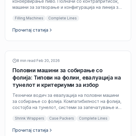
конзервирање пиво. Полначи со контрапритисок,
машини за затворање и конфигурација на линија за
конзервирање за занаетчиски и индустриски
Filling Machines
Complete Lines
пивари.
Прочитај статија
8 min read
·
Feb 20, 2026
Половни машини за собирање со
фолија: Типови на фолии, евалуација на
тунелот и критериуми за избор
Технички водич за евалуација на половни машини
за собирање со фолија. Компатибилност на фолија,
состојба на тунелот, системи за запечатување и
проценка на флексибилност на форматите.
Shrink Wrappers
Case Packers
Complete Lines
Прочитај статија