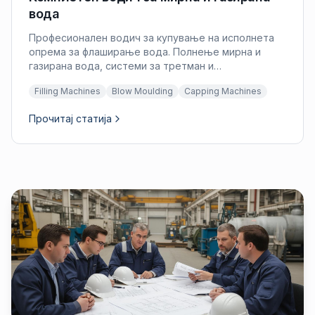
вода
Професионален водич за купување на исполнета
опрема за флаширање вода. Полнење мирна и
газирана вода, системи за третман и
конфигурација на линија за производителите на
Filling Machines
Blow Moulding
Capping Machines
вода.
Прочитај статија