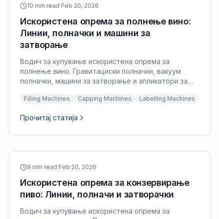
10 min read
·
Feb 20, 2026
Искористена опрема за полнење вино:
Линии, полначки и машини за
затворање
Водич за купување искористена опрема за
полнење вино. Гравитациски полначки, вакуум
полначки, машини за затворање и апликатори за
капачиња за производителите на вино.
Filling Machines
Capping Machines
Labelling Machines
Прочитај статија
9 min read
·
Feb 20, 2026
Искористена опрема за конзервирање
пиво: Линии, полначи и затворачки
Водич за купување искористена опрема за