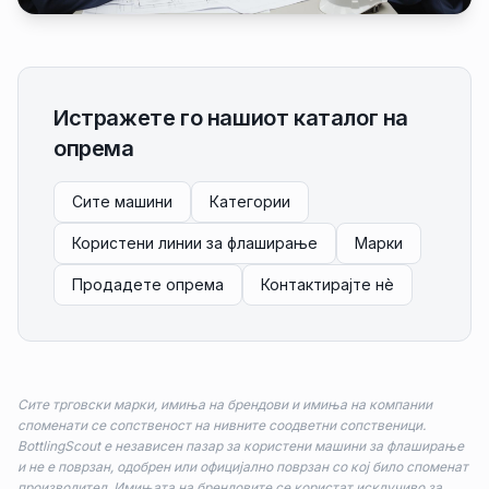
Истражете го нашиот каталог на
опрема
Сите машини
Категории
Користени линии за флаширање
Марки
Продадете опрема
Контактирајте нè
Сите трговски марки, имиња на брендови и имиња на компании
споменати се сопственост на нивните соодветни сопственици.
BottlingScout е независен пазар за користени машини за флаширање
и не е поврзан, одобрен или официјално поврзан со кој било споменат
производител. Имињата на брендовите се користат исклучиво за