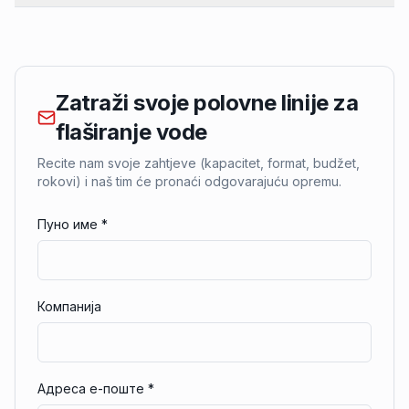
Zatraži svoje polovne linije za
flaširanje vode
Recite nam svoje zahtjeve (kapacitet, format, budžet,
rokovi) i naš tim će pronaći odgovarajuću opremu.
Пуно име
*
Компанија
Адреса е-поште
*