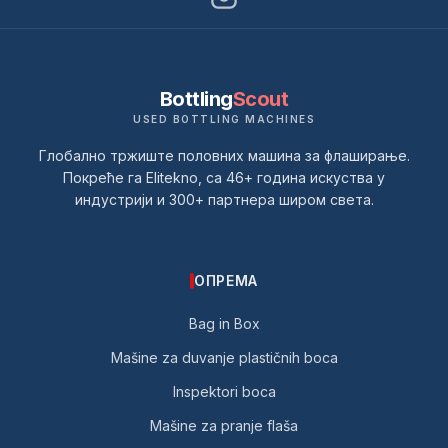
Bottling
Scout
USED BOTTLING MACHINES
Глобално тржиште половних машина за флаширање.
Покреће га Elitekno, са 46+ година искуства у
индустрији и 300+ партнера широм света.
ОПРЕМА
Bag in Box
Mašine za duvanje plastičnih boca
Inspektori boca
Mašine za pranje flaša