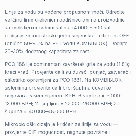
Linije za vodu su vođene propusnom moći. Odredite
veličinu linije dijeljenjem godišnjeg obima proizvodnje
sa realističnim radnim satima (4.000–6.500 sati
godišnje za industrijsku jednosmjensku) i ciljanom OEE
(obično 80–90% na PET vodu KOMBIBLOK). Dodajte
20–30% dodatnog kapaciteta za rast.
PCO 1881 je dominantan završetak grla za vodu (1.81g
kraći vrat). Provjerite da li su duvač, punjač, zatvarač i
etiketirka opremljeni za PCO 1881. Na KOMBIBLOK
sistemima provjerite da li broj šupljina duvaljke
odgovara vašem ciljanom BPH: 6 šupljina = 9.000–
13.000 BPH; 12 šupljina = 22.000–26.000 BPH; 20
šupljina = 40.000–48.000 BPH.
Mikrobiološki dizajn je kritičan za linije za vodu —
provjerite CIP mogućnost, nagnute površine i