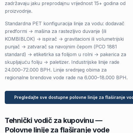
zadržavaju jaku preprodajnu vrijednost 15+ godina od
proizvodnje.
Standardna PET konfiguracija linije za vodu: dodavač
predformi → mašina za rastezljivo duvanje (ili
KOMBIBLOK) → ispirač → gravitacioni ili volumetrijski
punjač → zatvarač sa navojnim čepom (PCO 1881
standard) → etiketirka sa folijom u rolni → pakerica za
skupljajuću foliju → paletizer. Industrijske linije rade
24.000–72.000 BPH. Linije srednjeg obima za
regionalne brendove vode rade na 6.000–18.000 BPH.
Pregledajte sve dostupne polovne linije za flaširanje vo
Tehnički vodič za kupovinu —
Polovne linije za flaširanje vode