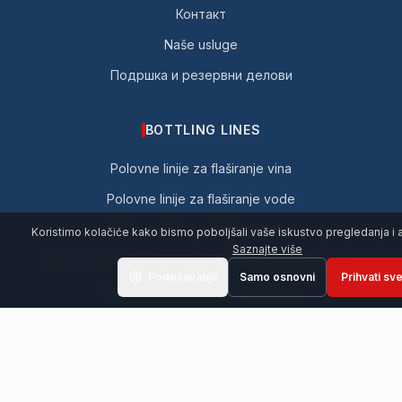
Контакт
Naše usluge
Подршка и резервни делови
BOTTLING LINES
Polovne linije za flaširanje vina
Polovne linije za flaširanje vode
Polovne linije za flaširanje piva
Koristimo kolačiće kako bismo poboljšali vaše iskustvo pregledanja i an
Saznajte više
Polovne linije za punjenje penušavog vina i Prosecca
Podešavanja
Samo osnovni
Prihvati sv
Polovne linije za punjenje sokova
Polovne linije za flaširanje bezalkoholnih pića i CSD
Polovne linije za flaširanje ulja
Polovne linije za flaširanje mliječnih proizvoda