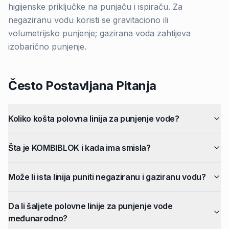
higijenske priključke na punjaču i ispiraču. Za
negaziranu vodu koristi se gravitaciono ili
volumetrijsko punjenje; gazirana voda zahtijeva
izobarično punjenje.
Često Postavljana Pitanja
Koliko košta polovna linija za punjenje vode?
Šta je KOMBIBLOK i kada ima smisla?
Može li ista linija puniti negaziranu i gaziranu vodu?
Da li šaljete polovne linije za punjenje vode
međunarodno?