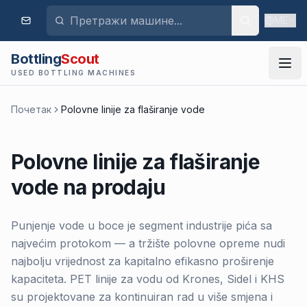
ME
Bottling
Scout
USED BOTTLING MACHINES
Почетак
Polovne linije za flaširanje vode
Polovne linije za flaširanje
vode na prodaju
Punjenje vode u boce je segment industrije pića sa
najvećim protokom — a tržište polovne opreme nudi
najbolju vrijednost za kapitalno efikasno proširenje
kapaciteta. PET linije za vodu od Krones, Sidel i KHS
su projektovane za kontinuiran rad u više smjena i