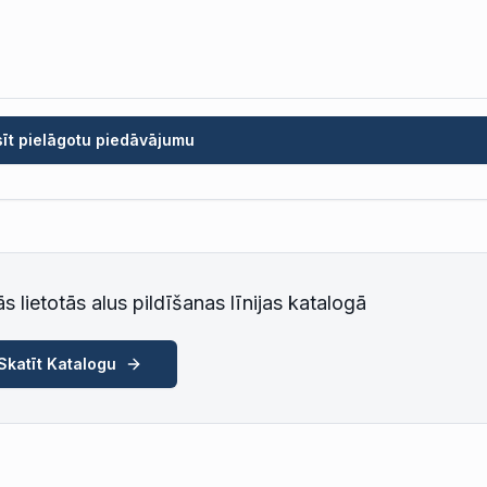
sīt pielāgotu piedāvājumu
s lietotās alus pildīšanas līnijas katalogā
Skatīt Katalogu