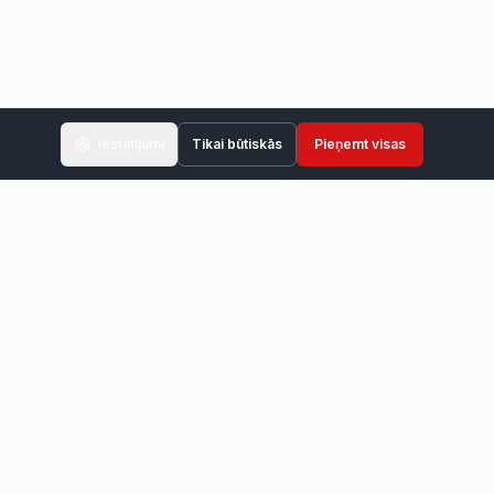
Iestatījumi
Tikai būtiskās
Pieņemt visas
24h atbilde
iekārtas
Ātri piedāvājumi garantēti