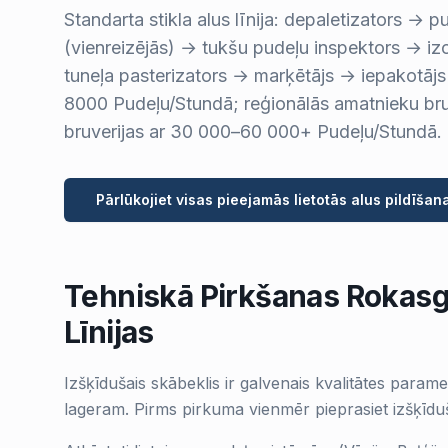
Standarta stikla alus līnija: depaletizators → 
(vienreizējās) → tukšu pudeļu inspektors → iz
tuneļa pasterizators → marķētājs → iepakotājs
8000 Pudeļu/Stundā; reģionālās amatnieku bru
bruverijas ar 30 000–60 000+ Pudeļu/Stundā.
Pārlūkojiet visas pieejamās lietotās alus pildīšana
Tehniskā Pirkšanas Rokasgr
Līnijas
Izšķīdušais skābeklis ir galvenais kvalitātes paramet
lageram. Pirms pirkuma vienmēr pieprasiet izšķīduš