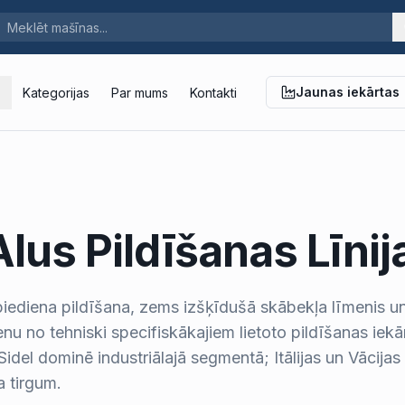
Jaunas iekārtas
Kategorijas
Par mums
Kontakti
lus Pildīšanas Līnij
piediena pildīšana, zems izšķīdušā skābekļa līmenis un
ienu no tehniski specifiskākajiem lietoto pildīšanas iekā
idel dominē industriālajā segmentā; Itālijas un Vācijas
a tirgum.