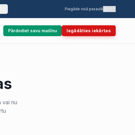
LV
Piegāde visā pasaulē
Pārdodiet savu mašīnu
Iegādāties iekārtas
as
 vai nu
rtu