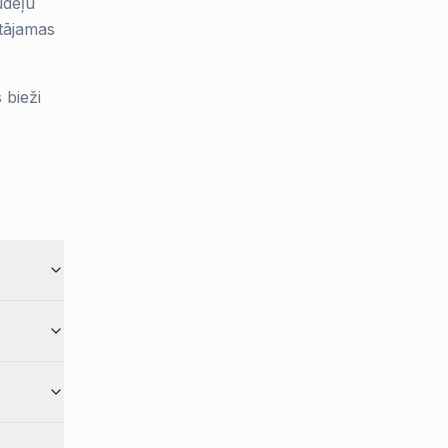
udeļu
stājamas
 bieži