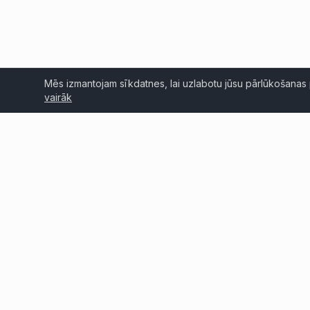
Mēs izmantojam sīkdatnes, lai uzlabotu jūsu pārlūkošanas 
vairāk
46+ gadu pieredze
Glo
Iekļaujot ražošanu un uzstādīšanu
Eiro