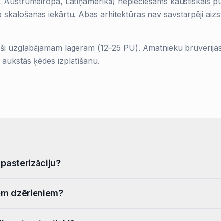
ja, Austrumeiropa, Latīņamerika) nepieciešams kaustiskais p
o skalošanas iekārtu. Abas arhitektūras nav savstarpēji aiz
stoši uzglabājamam lageram (12–25 PU). Amatnieku bruverijas
r aukstās ķēdes izplatīšanu.
 pasterizāciju?
iem dzērieniem?