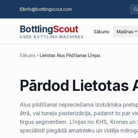
info@bottlingscout.com
Bottling
Scout
Sākums
Mašīnas
USED BOTTLING MACHINES
Sākums
Lietotas Alus Pildīšanas Līnijas
Pārdod Lietotas A
Alus pildīšanai nepieciešama izobāriska prets
ātrā, vai tuneļa pasterizācija, padarot to par v
tirgus segmentiem. Līnijas no KHS, Krones un S
speciālisti piegādā amatnieku un vidēja mērog