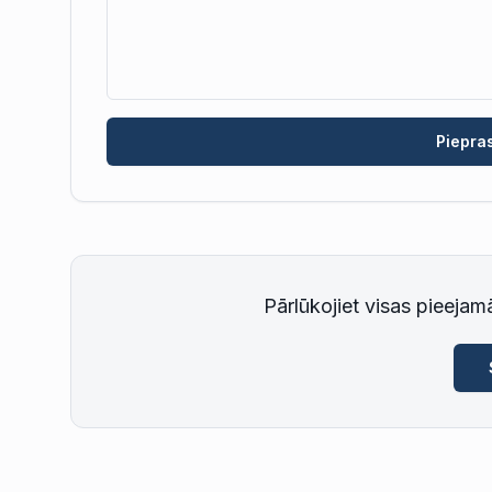
Piepra
Pārlūkojiet visas pieejamā