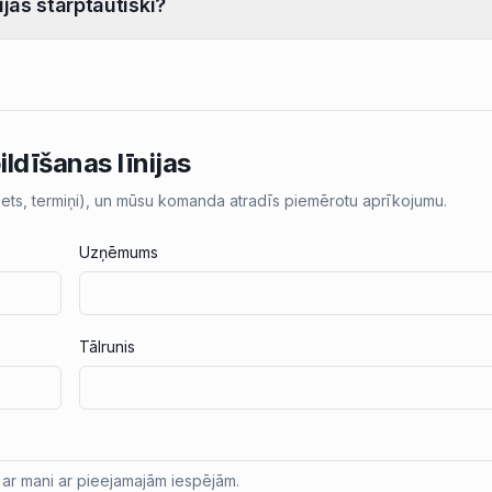
ijas starptautiski?
ildīšanas līnijas
žets, termiņi), un mūsu komanda atradīs piemērotu aprīkojumu.
Uzņēmums
Tālrunis