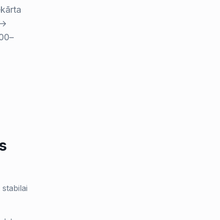
ekārta
 →
000–
s
stabilai