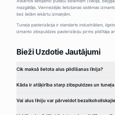
Atkārtoti lietojamo pudeļu sistēmām (Vācija, Beļģi
mazgātājs. Vienreizējās lietošanas sistēmas izmant
bez lielām iekārtu izmaiņām.
Tuneļa pasterizācija ir standarts industriālam, ilg
izmanto zibspuldzes pasterizāciju pirms pildītāja a
Bieži Uzdotie Jautājumi
Cik maksā lietota alus pildīšanas līnija?
Kāda ir atšķirība starp zibspuldzes un tuneļa
Vai alus līniju var pārveidot bezalkoholiskaj