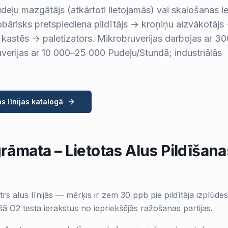
pudeļu mazgātājs (atkārtoti lietojamās) vai skalošanas i
obārisks pretspiediena pildītājs → kroņiņu aizvākotājs
 kastēs → paletizators. Mikrobruverijas darbojas ar 3
verijas ar 10 000–25 000 Pudeļu/Stundā; industriālās
s līnijas katalogā
āmata – Lietotas Alus Pildīšana
rs alus līnijās — mērķis ir zem 30 ppb pie pildītāja izplūdes 
ā O2 testa ierakstus no iepriekšējās ražošanas partijas.