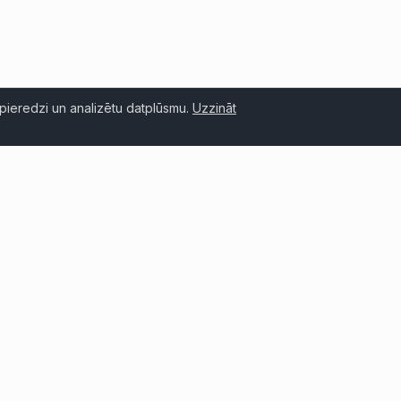
pieredzi un analizētu datplūsmu.
Uzzināt
bālais tīkls
Kvalitāte garantēta
pa • Amerikas • Āfrika • Āzija
Pārbaudītas un verificētas 