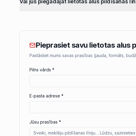
Vai jūs piegādājat lietotas alus pildīšanas līn
Pieprasiet savu lietotas alus p
Pastāstiet mums savas prasības (jauda, formāts, bud
Pilns vārds
*
E-pasta adrese
*
Jūsu prasības
*