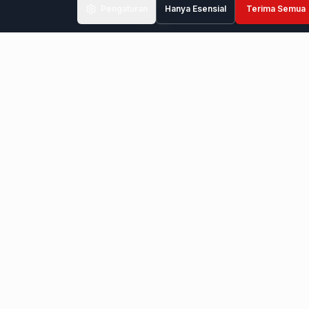
Kategori
Pengaturan
Hanya Esensial
Terima Semua
Merek
Wawasan Industri
Kontak
Layanan Kami
Dukungan & Suku Cadang
BOTTLING LINES
Jalur Pembotolan Anggur Bekas
Lini Pembotolan Air Bekas
Lini Pembotolan Bir Bekas
Lini Pembotolan Anggur Berkarbonasi & Prosecco Bekas
Jalur Pengisian Jus Bekas
Jalur Pembotolan Minuman Ringan & CSD Bekas