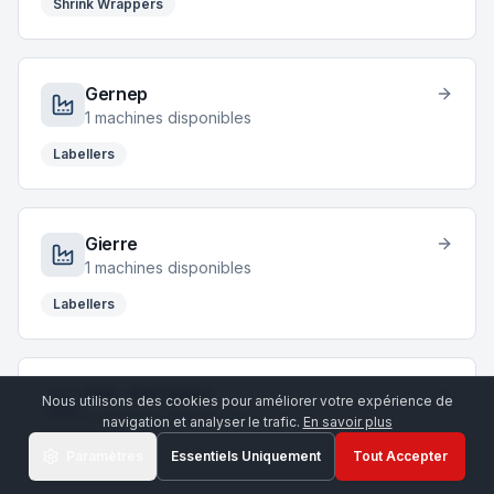
Shrink Wrappers
Gernep
1
machines disponibles
Labellers
Gierre
1
machines disponibles
Labellers
GAI – Bertolaso
Nous utilisons des cookies pour améliorer votre expérience de
1
machines disponibles
navigation et analyser le trafic.
En savoir plus
Bottling Lines
Paramètres
Essentiels Uniquement
Tout Accepter