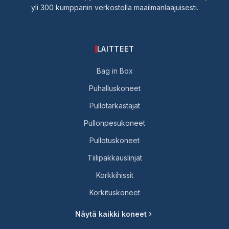
yli 300 kumppanin verkostolla maailmanlaajuisesti.
LAITTEET
Bag in Box
Puhalluskoneet
Pullotarkastajat
Pullonpesukoneet
Pullotuskoneet
Tiilipakkauslinjat
Korkkihissit
Korkituskoneet
Näytä kaikki koneet