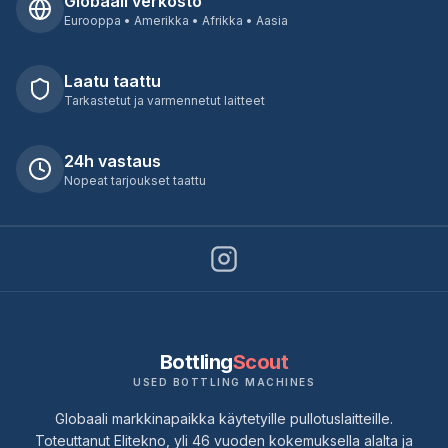
Globaali verkosto
Eurooppa • Amerikka • Afrikka • Aasia
Laatu taattu
Tarkastetut ja varmennetut laitteet
24h vastaus
Nopeat tarjoukset taattu
Bottling
Scout
USED BOTTLING MACHINES
Globaali markkinapaikka käytetyille pullotuslaitteille.
Toteuttanut Elitekno, yli 46 vuoden kokemuksella alalta ja