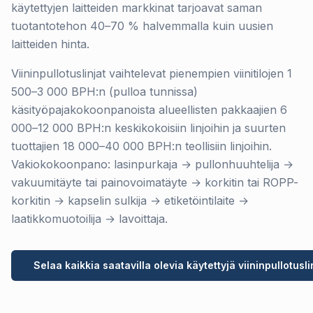
käytettyjen laitteiden markkinat tarjoavat saman
tuotantotehon 40–70 % halvemmalla kuin uusien
laitteiden hinta.
Viininpullotuslinjat vaihtelevat pienempien viinitilojen 1
500–3 000 BPH:n (pulloa tunnissa)
käsityöpajakokoonpanoista alueellisten pakkaajien 6
000–12 000 BPH:n keskikokoisiin linjoihin ja suurten
tuottajien 18 000–40 000 BPH:n teollisiin linjoihin.
Vakiokokoonpano: lasinpurkaja → pullonhuuhtelija →
vakuumitäyte tai painovoimatäyte → korkitin tai ROPP-
korkitin → kapselin sulkija → etiketöintilaite →
laatikkomuotoilija → lavoittaja.
Selaa kaikkia saatavilla olevia käytettyjä viininpullotusli