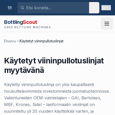
FI
Bottling
Scout
USED BOTTLING MACHINES
Etusivu
Käytetyt viininpullotuslinjat
Käytetyt viininpullotuslinjat
myytävänä
Käytetty viininpullotuslinja on yksi kaupallisesti
houkuttelevimmista investoinneista juomatuotannossa.
Vakiintuneiden OEM-valmistajien – GAI, Bertolaso,
MBF, Krones, Sidel – lasiformaatin viinilinjat on
suunniteltu yli 20 vuoden käyttöikää varten, ja