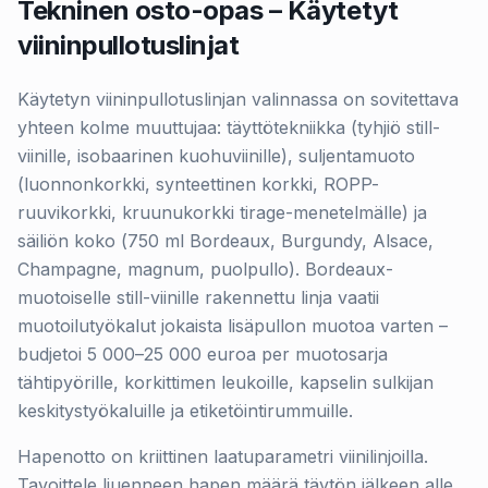
Tekninen osto-opas – Käytetyt
viininpullotuslinjat
Käytetyn viininpullotuslinjan valinnassa on sovitettava
yhteen kolme muuttujaa: täyttötekniikka (tyhjiö still-
viinille, isobaarinen kuohuviinille), suljentamuoto
(luonnonkorkki, synteettinen korkki, ROPP-
ruuvikorkki, kruunukorkki tirage-menetelmälle) ja
säiliön koko (750 ml Bordeaux, Burgundy, Alsace,
Champagne, magnum, puolpullo). Bordeaux-
muotoiselle still-viinille rakennettu linja vaatii
muotoilutyökalut jokaista lisäpullon muotoa varten –
budjetoi 5 000–25 000 euroa per muotosarja
tähtipyörille, korkittimen leukoille, kapselin sulkijan
keskitystyökaluille ja etiketöintirummuille.
Hapenotto on kriittinen laatuparametri viinilinjoilla.
Tavoittele liuenneen hapen määrä täytön jälkeen alle