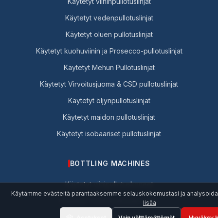
Käytetyt viininpullotuslinjat
Käytetyt vedenpullotuslinjat
Käytetyt oluen pullotuslinjat
Käytetyt kuohuviinin ja Prosecco-pullotuslinjat
Käytetyt Mehun Pullotuslinjat
Käytetyt Virvoitusjuoma & CSD pullotuslinjat
Käytetyt öljynpullotuslinjat
Käytetyt maidon pullotuslinjat
Käytetyt isobaariset pullotuslinjat
BOTTLING MACHINES
Käytetyt viinipullotuskoneet
Käytämme evästeitä parantaaksemme selauskokemustasi ja analysoida
Käytetyt Vedenpullotuskoneet
lisää
Käytetyt oluen pullotuskoneet
Asetukset
Vain välttämättömät
Hyväksy k