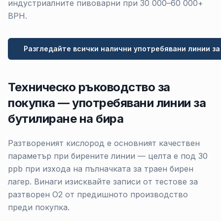
индустриалните пивоварни при 30 000–60 000+
BPH.
Разгледайте всички налични употребявани линии за
Техническо ръководство за
покупка — употребявани линии за
бутилиране на бира
Разтвореният кислород е основният качествен
параметър при бирените линии — целта е под 30
ppb при изхода на пълначката за траен бирен
лагер. Винаги изисквайте записи от тестове за
разтворен O2 от предишното производство
преди покупка.