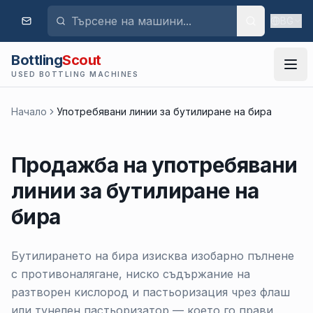
BG
Bottling
Scout
USED BOTTLING MACHINES
Начало
Употребявани линии за бутилиране на бира
Продажба на употребявани
линии за бутилиране на
бира
Бутилирането на бира изисква изобарно пълнене
с противоналягане, ниско съдържание на
разтворен кислород и пастьоризация чрез флаш
или тунелен пастьоризатор — което го прави