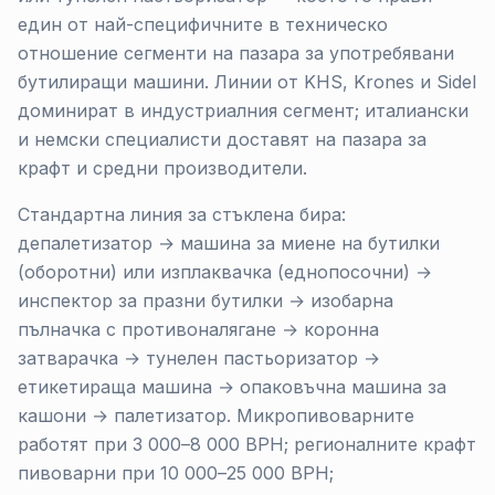
един от най-специфичните в техническо
отношение сегменти на пазара за употребявани
бутилиращи машини. Линии от KHS, Krones и Sidel
доминират в индустриалния сегмент; италиански
и немски специалисти доставят на пазара за
крафт и средни производители.
Стандартна линия за стъклена бира:
депалетизатор → машина за миене на бутилки
(оборотни) или изплаквачка (еднопосочни) →
инспектор за празни бутилки → изобарна
пълначка с противоналягане → коронна
затварачка → тунелен пастьоризатор →
етикетираща машина → опаковъчна машина за
кашони → палетизатор. Микропивоварните
работят при 3 000–8 000 BPH; регионалните крафт
пивоварни при 10 000–25 000 BPH;