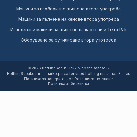
Машини за изобарично пълнене втора употреба
Машини за пълнене на кенове втора употреба
Използвани машини за пълнене на картони и Tetra Pak
Оборудване за бутилиране втора употреба
©
2026
BottlingScout
.
Всички права запазени
BottlingScout.com — marketplace for used bottling machines & lines
Политика за поверителност
Условия за ползване
Политика за бисквитки